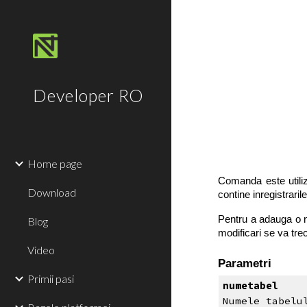
Sk
Developer RO
Home page
Comanda este utiliz
Download
contine inregistrarile
Pentru a adauga o n
Blog
modificari se va tr
Video
Parametri
Primii pasi
numetabel
Numele tabelu