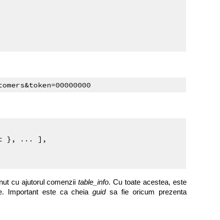
tomers&token=00000000
t }, ... ],
tinut cu ajutorul comenzii
table_info
. Cu toate acestea, este
ate. Important este ca cheia
guid
sa fie oricum prezenta