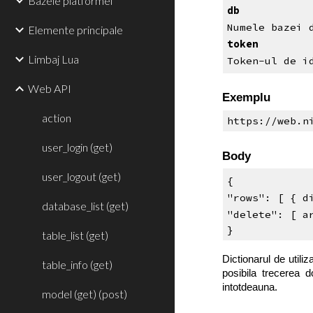
Bazele platformei
db
Numele bazei 
Elemente principale
token
Limbaj Lua
Token-ul de i
Web API
Exemplu
action
https://web.n
user_login (get)
Body
user_logout (get)
{
"rows": [ { d
database_list (get)
"delete": [ a
}
table_list (get)
Dictionarul de utiliz
table_info (get)
posibila trecerea 
intotdeauna.
model (get) (post)