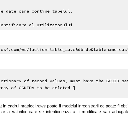
de date care contine tabelul.
dentificare al utilizatorului.
ios4.com/ws/?action=table_save&db=db&tablename=cus
ictionary of record values, must have the GGUID se
rray of GGUIDs to be deleted ]
at in cadrul matricei
rows
poate fi modelul inregistrarii ce poate fi ob
doar a valorilor care se intentioneaza a fi modificate sau adaug