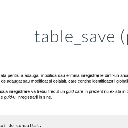
ip to main content
Skip to navigat
table_save (
ata pentru a adauga, modifica sau elimina inregistrarile dintr-un an
 de adaugat sau modificat si celalalt, care contine identificatorii globali 
oua inregistrare va trebui trecut un
guid
care in prezent nu exista in c
ece
guid
-ul inregistrarii in sine.
lui de consultat.