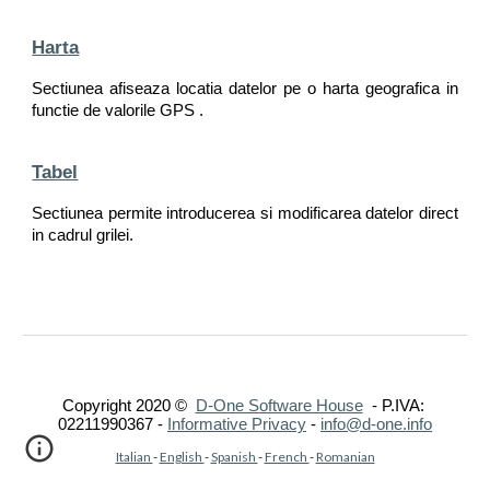
Harta
Sectiunea afiseaza locatia datelor pe o harta geografica in
functie de valorile GPS .
Tabel
Sectiunea permite introducerea si modificarea datelor direct
in cadrul grilei.
Copyright 2020 ©  
D-One Software House
  - P.IVA: 
02211990367 -
Informative Privacy
 - 
info@d-one.info
Italian 
- 
English 
- 
Spanish 
- 
French 
- 
Romanian