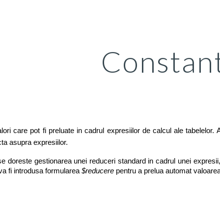
ip to main content
Skip to navigat
Constan
ori care pot fi preluate in cadrul expresiilor de calcul ale tabelelor.
cta asupra expresiilor.
 doreste gestionarea unei reduceri standard in cadrul unei expresii,
 va fi introdusa formularea
$reducere
pentru a prelua automat valoarea