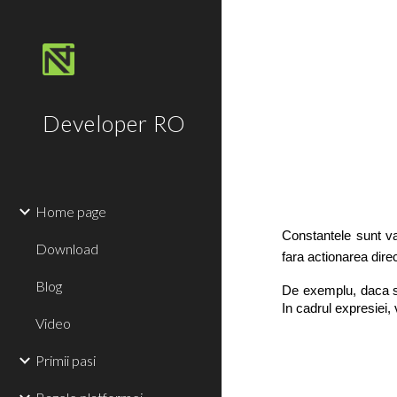
Sk
Developer RO
Home page
Constantele sunt val
Download
fara actionarea dire
Blog
De exemplu, daca se
In cadrul expresiei,
Video
Primii pasi