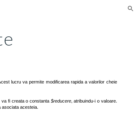
ion
te
 Acest lucru va permite modificarea rapida a valorilor cheie
 va fi creata o constanta
$reducere
, atribuindu-i o valoare.
 asociata acesteia.