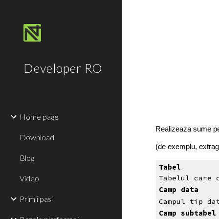
Sk
Developer RO
Home page
Realizeaza sume pe
Download
(de exemplu, extrage
Blog
Tabel
Video
Tabelul care 
Camp data
Primii pasi
Campul tip da
Camp subtabel