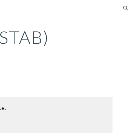
ion
(STAB)
le.