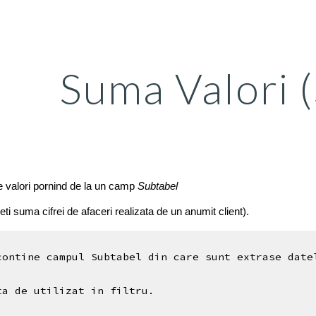
ip to main content
Skip to navigat
Suma Valori 
 valori pornind de la un camp
Subtabel
ti suma cifrei de afaceri realizata de un anumit client).
contine campul Subtabel din care sunt extrase date
ta de utilizat in filtru.