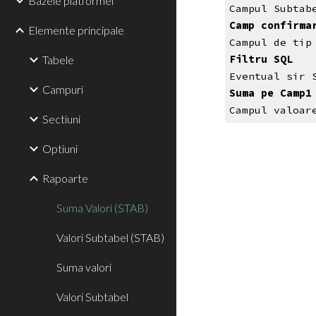
Bazele platformei
Campul Subtab
Camp confirma
Elemente principale
Campul de tip
Tabele
Filtru SQL
Eventual sir 
Campuri
Suma pe Camp1
Campul valoar
Sectiuni
Optiuni
Rapoarte
Suma Valori (STAB)
Valori Subtabel (STAB)
Suma valori
Valori Subtabel