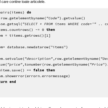
care contine toate articolele.
pairs(items)
do
 row.getelementbyname(
"Code"
).getvalue()
ase.getsql(
"SELECT * FROM
items WHERE code='"
.. c
ems.countrows() ~= 0
then
em = titems.getrows()[1]
em= database.newdatarow("items")
em.setvalue(
"description"
,row.getelementbyname(
"De
lue(
"price"
,tonumber(row.getelementbyname(
"Price
")
item.save() ==
false then
am.showerror(errorn.errormessage)
turn end