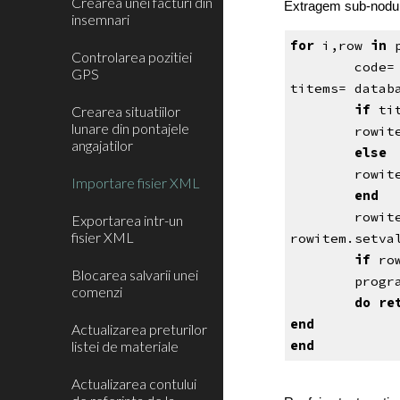
Crearea unei facturi din
Extragem sub-nodul 
insemnari
for
i,row
in
Controlarea pozitiei
code=
GPS
titems= datab
if
tit
Crearea situatiilor
lunare din pontajele
rowit
angajatilor
else
rowit
Importare fisier XML
end
rowit
Exportarea intr-un
fisier XML
rowitem.setva
if
row
Blocarea salvarii unei
progr
comenzi
do re
end
Actualizarea preturilor
end
listei de materiale
Actualizarea contului