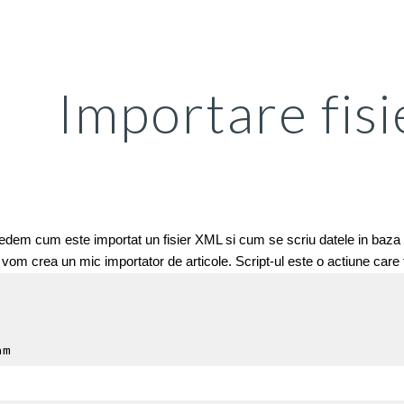
ip to main content
Skip to navigat
Importare fis
edem cum este importat un fisier XML si cum se scriu datele in baza d
 vom crea un mic importator de articole. Script-ul este o actiune care
am