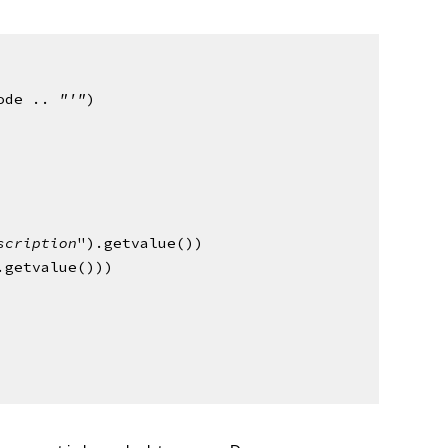
ode ..
"'"
)
scription
").getvalue())
.getvalue()))