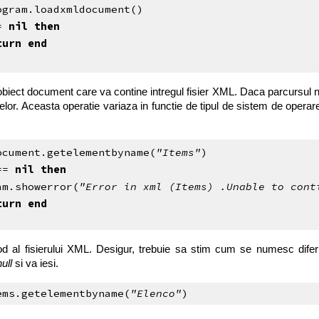
ogram.loadxmldocument()
= 
nil
then
turn end
obiect document care va contine intregul fisier XML. Daca parcursul n
relor. Aceasta operatie variaza in functie de tipul de sistem de operar
ocument.getelementbyname(
"Items"
)
== 
nil then
am.showerror(
"Error in xml (Items) .Unable to cont
turn end
 al fisierului XML. Desigur, trebuie sa stim cum se numesc diferit
null
si va iesi.
ems.getelementbyname(
"Elenco"
)