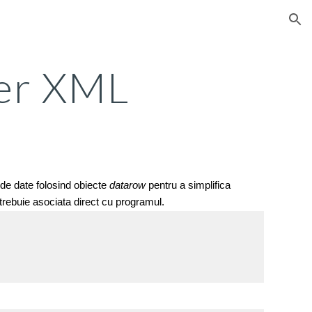
ion
ier XML
e date folosind obiecte 
datarow
 pentru a simplifica 
 trebuie asociata direct cu programul.