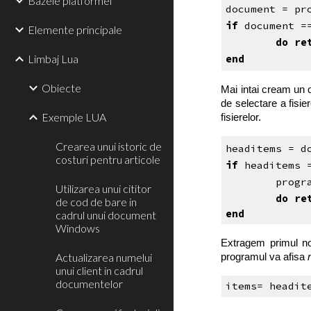
Bazele platformei
document = pr
if
 document =
Elemente principale
do re
Limbaj Lua
end
Obiecte
Mai intai cream un 
de selectare a fisie
Exemple LUA
fisierelor.
Crearea unui istoric de
headitems = d
costuri pentru articole
if
 headitems 
progr
Utilizarea unui cititor
do re
de cod de bare in
end
cadrul unui document
Windows
Extragem primul nod
Actualizarea numelui
programul va afisa
unui client in cadrul
documentelor
items= headit