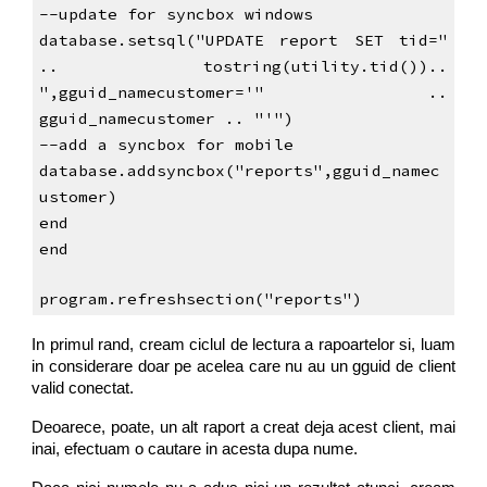
--update for syncbox windows
database.setsql("UPDATE report SET tid="
.. tostring(utility.tid())..
",gguid_namecustomer='" ..
gguid_namecustomer .. "'")
--add a syncbox for mobile
database.addsyncbox("reports",gguid_namec
ustomer)
end
end
program.refreshsection("reports")
In primul rand, cream ciclul de lectura a rapoartelor si, luam
in considerare doar pe acelea care nu au un gguid de client
valid conectat.
Deoarece, poate, un alt raport a creat deja acest client, mai
inai, efectuam o cautare in acesta dupa nume.