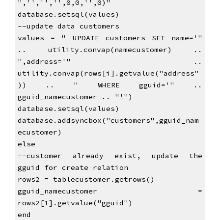
",'','','',0,0,'',0)"
database.setsql(values)
--update data customers
values = " UPDATE customers SET name='"
.. utility.convap(namecustomer) ..
",address='" ..
utility.convap(rows[i].getvalue("address"
)) .. " WHERE gguid='" ..
gguid_namecustomer .. "'")
database.setsql(values)
database.addsyncbox("customers",gguid_nam
ecustomer)
else
--customer already exist, update the
gguid for create relation
rows2 = tablecustomer.getrows()
gguid_namecustomer =
rows2[1].getvalue("gguid")
end