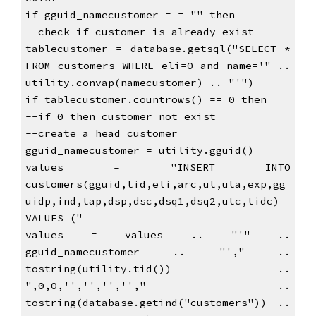
if gguid_namecustomer = = "" then
--check if customer is already exist
tablecustomer = database.getsql("SELECT *
FROM customers WHERE eli=0 and name='" ..
utility.convap(namecustomer) .. "'")
if tablecustomer.countrows() == 0 then
--if 0 then customer not exist
--create a head customer
gguid_namecustomer = utility.gguid()
values = "INSERT INTO
customers(gguid,tid,eli,arc,ut,uta,exp,gg
uidp,ind,tap,dsp,dsc,dsq1,dsq2,utc,tidc)
VALUES ("
values = values .. "'" ..
gguid_namecustomer .. "'," ..
tostring(utility.tid()) ..
",0,0,'','','',''," ..
tostring(database.getind("customers")) ..