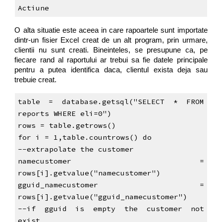
Actiune
O alta situatie este aceea in care rapoartele sunt importate
dintr-un fisier Excel creat de un alt program, prin urmare,
clientii nu sunt creati. Bineinteles, se presupune ca, pe
fiecare rand al raportului ar trebui sa fie datele principale
pentru a putea identifica daca, clientul exista deja sau
trebuie creat.
table = database.getsql("SELECT * FROM
reports WHERE eli=0")
rows = table.getrows()
for i = 1,table.countrows() do
--extrapolate the customer
namecustomer =
rows[i].getvalue("namecustomer")
gguid_namecustomer =
rows[i].getvalue("gguid_namecustomer")
--if gguid is empty the customer not
exist