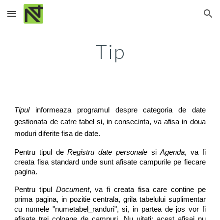
Skip to main content
Skip to navigation
Tip
Tipul
informeaza programul despre categoria de date
gestionata de catre tabel si, in consecinta, va afisa in doua
moduri diferite fisa de date.
Pentru tipul de
Registru date personale
si
Agenda
, va fi
creata fisa standard unde sunt afisate campurile pe fiecare
pagina.
Pentru tipul
Document
, va fi creata fisa care contine pe
prima pagina, in pozitie centrala, grila tabelului suplimentar
cu numele "numetabel_randuri", si, in partea de jos vor fi
afisate trei coloane de campuri. Nu uitati: acest afisaj nu