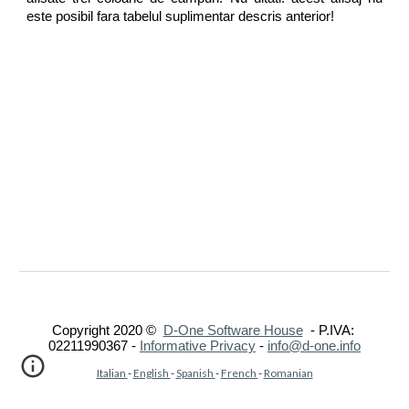
este posibil fara tabelul suplimentar descris anterior!
Copyright 2020 ©  
D-One Software House
  - P.IVA: 
02211990367 -
Informative Privacy
 - 
info@d-one.info
Italian 
- 
English 
- 
Spanish 
- 
French 
- 
Romanian