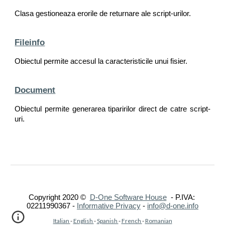
Clasa gestioneaza erorile de returnare ale script-urilor.
Fileinfo
Obiectul permite accesul la caracteristicile unui fisier.
Document
Obiectul permite generarea tiparirilor direct de catre script-
uri.
Copyright 2020 ©  
D-One Software House
  - P.IVA: 
02211990367 -
Informative Privacy
 - 
info@d-one.info
Italian 
- 
English 
- 
Spanish 
- 
French 
- 
Romanian